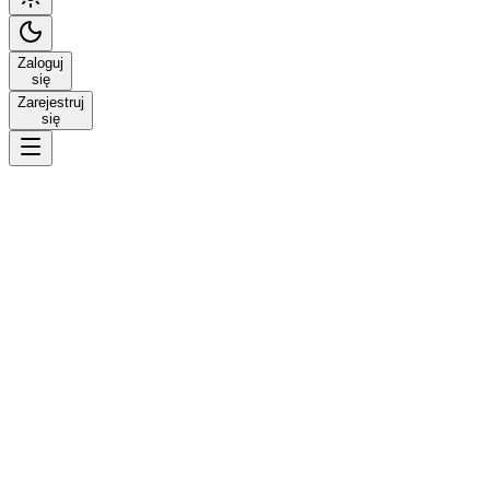
Zaloguj
się
Zarejestruj
się