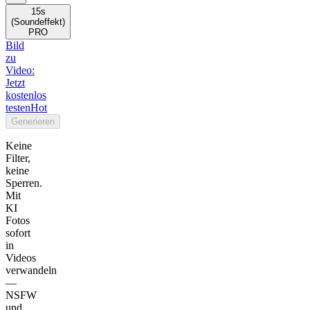
15s
(Soundeffekt)
PRO
Bild
zu
Video:
Jetzt
kostenlos
testen
Hot
Generieren
Keine
Filter,
keine
Sperren.
Mit
KI
Fotos
sofort
in
Videos
verwandeln
—
NSFW
und