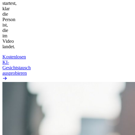
startest,
klar
die
Person
ist,
die
im
Video
landet.
Kostenlosen
KI-
Gesichtstausch
ausprobieren